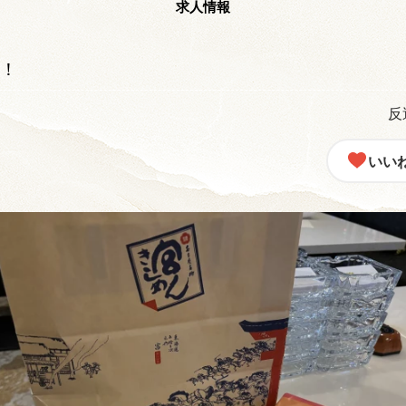
求人情報
！
反
いい