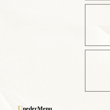
U
nederMenu