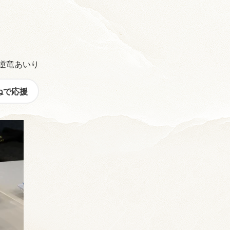
逆竜あいり
ねで応援