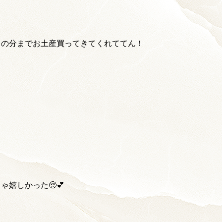
りの分までお土産買ってきてくれててん！
ゃ嬉しかった🥺💕