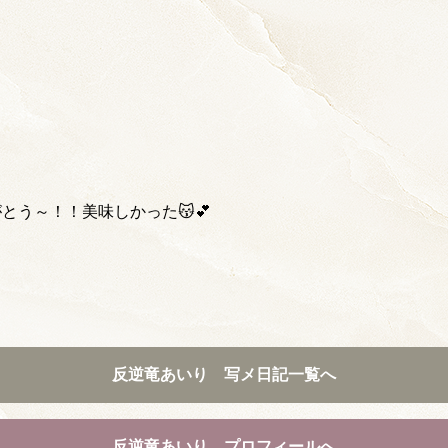
とう～！！美味しかった😽💕
反逆竜あいり 写メ日記一覧へ
反逆竜あいり プロフィールへ