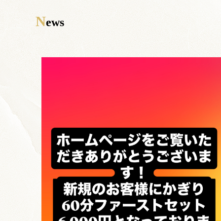
N
ews