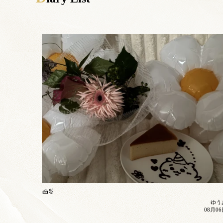
🍰🐰
ゆう
08月0