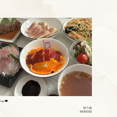
🥗🍽️
ゆうあ
08月03日