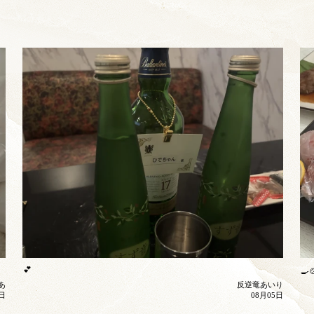
💕
🍳
あ
反逆竜あいり
6日
08月05日