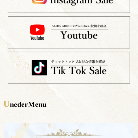
U
nederMenu