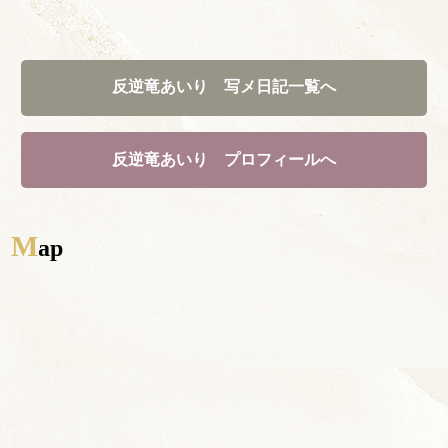
TOP
SYSTEM
CAST
反逆竜あいり 写メ日記一覧へ
STORY
DIARY
RECRUIT
STORE
反逆竜あいり プロフィールへ
CORAM
TEL / 092-261-2089
M
ap