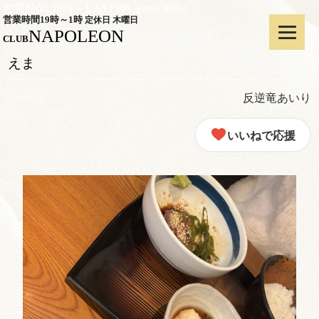
営業時間:19時～LAST1時
定休日 木曜日
営業時間19時～1時
定休日 木曜日
NAPOLEON
CLUB
えま
反逆竜あいり
いいねで応援